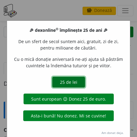
Donează
savings
®
®
🎉 dexonline
împlinește 25 de ani 🎉
caută
clear
search
De un sfert de secol suntem aici, gratuit, zi de zi,
opțiuni
pentru milioane de căutări.
Cu o mică donație aniversară ne-ați ajuta să păstrăm
cuvintele la îndemâna tuturor și pe viitor.
pronunție
(10)
volume_up
definiții (1)
Definiția cu ID-ul 178683:
Sinonime
CONFUND
A
vb.
1.
a asemăna, a asemui, a semui.
(L-a ~
Am donat deja.