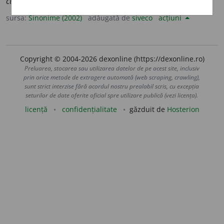
cu altcineva.)
2.
a greși, a încurca.
(A ~ ușile.)
3.
v.
contopi.
sursa:
Sinonime (2002)
adăugată de
siveco
acțiuni
Copyright © 2004-2026 dexonline (https://dexonline.ro)
Preluarea, stocarea sau utilizarea datelor de pe acest site, inclusiv
prin orice metode de extragere automată (web scraping, crawling),
sunt strict interzise fără acordul nostru prealabil scris, cu excepția
seturilor de date oferite oficial spre utilizare publică (vezi licența).
licență
confidențialitate
găzduit de
Hosterion