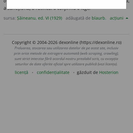
o rezoluțiune;
2.
a aduce probe mai puternice;
3.
a proba,
a sancționa, a ratifica:
a confirma o lege.
sursa:
Șăineanu, ed. VI (1929)
adăugată de
blaurb.
acțiuni
Copyright © 2004-2026 dexonline (https://dexonline.ro)
Preluarea, stocarea sau utilizarea datelor de pe acest site, inclusiv
prin orice metode de extragere automată (web scraping, crawling),
sunt strict interzise fără acordul nostru prealabil scris, cu excepția
seturilor de date oferite oficial spre utilizare publică (vezi licența).
licență
confidențialitate
găzduit de
Hosterion