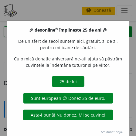
Donează
savings
®
®
🎉 dexonline
împlinește 25 de ani 🎉
caută
clear
search
De un sfert de secol suntem aici, gratuit, zi de zi,
opțiuni
pentru milioane de căutări.
Cu o mică donație aniversară ne-ați ajuta să păstrăm
cuvintele la îndemâna tuturor și pe viitor.
pronunție
(50)
volume_up
definiții (1)
Definiția cu ID-ul 793361:
Explicative DEX
confirmá
v.
1.
a face mai ferm, mai statornic:
a confirma
Am donat deja.