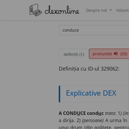
Despre noi
Volunt
®
pronunție
(50)
volume_up
definiții (1)
Definiția cu ID-ul 329062:
Explicative DEX
A COND
U
CE cond
u
c
tranz.
1
) (in
a dirija. 2)
(persoane)
A urma în c
unui drum (din politețe, pentru