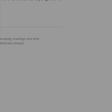
craping, crawling), sunt strict
lică (vezi licența).