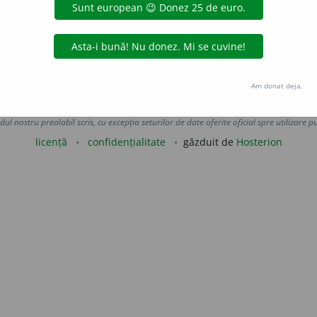
A supraveghea în calitate de responsabil. /<lat.
conducere
iveco
acțiuni
Am donat deja.
Copyright © 2004-2026 dexonline (https://dexonline.ro)
area datelor de pe acest site, inclusiv prin orice metode de extragere automată (web s
dul nostru prealabil scris, cu excepția seturilor de date oferite oficial spre utilizare pub
licență
confidențialitate
găzduit de
Hosterion