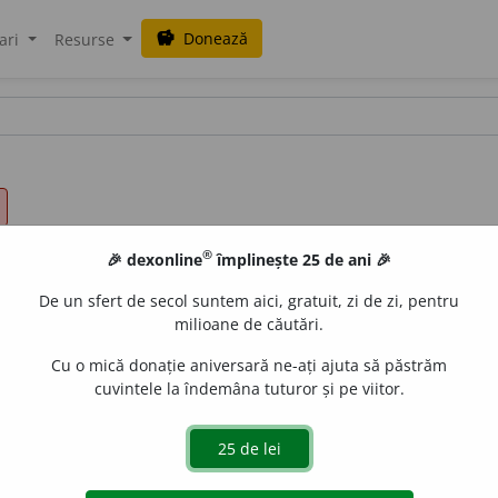
Donează
savings
ari
Resurse
®
🎉 dexonline
împlinește 25 de ani 🎉
De un sfert de secol suntem aici, gratuit, zi de zi, pentru
milioane de căutări.
Cu o mică donație aniversară ne-ați ajuta să păstrăm
cuvintele la îndemâna tuturor și pe viitor.
stituții, organizații, colectivități, activități)
A îndruma în calitate d
alitate de însoțitor; a însoți; a întovărăși; a acompania. 3
 siguranță etc.); a petrece. 4)
(vehicule)
A face să meargă î