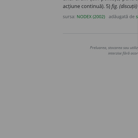
acțiune continuă). 5)
fig. (discuții)
sursa:
NODEX (2002)
adăugată de
s
Preluarea, stocarea sau utiliz
interzise fără acor