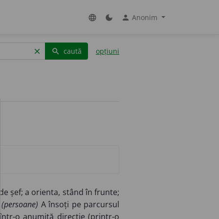
Anonim
language
dark_mode
person
caută
opțiuni
clear
search
e șef; a orienta, stând în frunte;
)
(persoane)
A însoți pe parcursul
ntr-o anumită direcție (printr-o