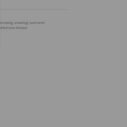
craping, crawling), sunt strict
lică (vezi licența).