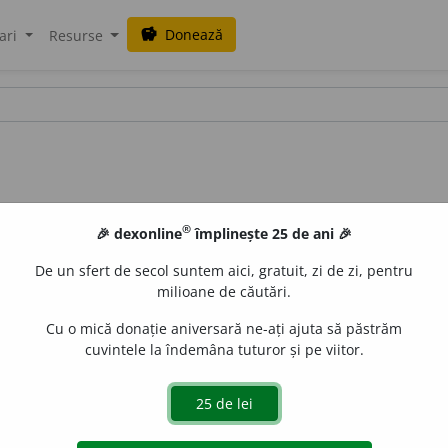
Donează
savings
ari
Resurse
®
🎉 dexonline
împlinește 25 de ani 🎉
De un sfert de secol suntem aici, gratuit, zi de zi, pentru
milioane de căutări.
Cu o mică donație aniversară ne-ați ajuta să păstrăm
cuvintele la îndemâna tuturor și pe viitor.
ns
ă
rii
;
pl.
condens
ă
ri
e
gall
acțiuni