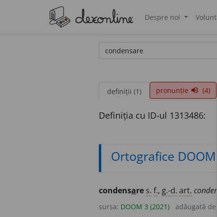
Despre noi
Volunt
®
pronunție
(4)
volume_up
definiții (1)
Definiția cu ID-ul 1313486:
Ortografice DOOM
condens
a
re
s.
f.
,
g.-d.
art.
conde
sursa:
DOOM 3 (2021)
adăugată d