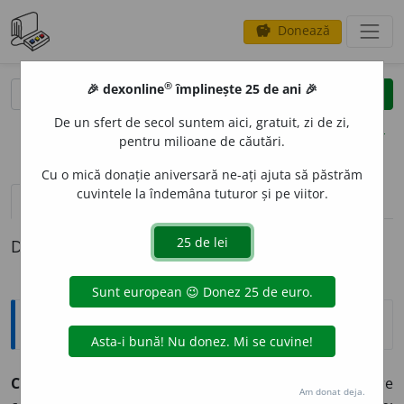
Donează
savings
®
®
🎉 dexonline
împlinește 25 de ani 🎉
caută
clear
search
De un sfert de secol suntem aici, gratuit, zi de zi,
opțiuni
pentru milioane de căutări.
Cu o mică donație aniversară ne-ați ajuta să păstrăm
cuvintele la îndemâna tuturor și pe viitor.
pronunție
(25)
volume_up
definiții (1)
Definiția cu ID-ul 328993:
Explicative DEX
CONC
I
S ~să (~și, ~se)
(despre modul de exprimare)
Care
Am donat deja.