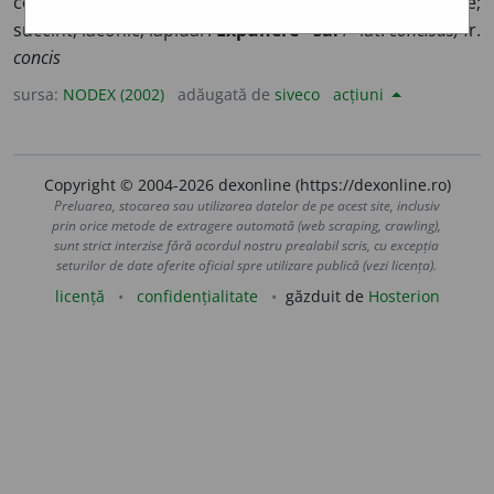
constă din puține cuvinte; exprimat în puține cuvinte;
succint; laconic; lapidar.
Expunere ~să.
/<lat.
concisus,
fr.
concis
sursa:
NODEX (2002)
adăugată de
siveco
acțiuni
Copyright © 2004-2026 dexonline (https://dexonline.ro)
Preluarea, stocarea sau utilizarea datelor de pe acest site, inclusiv
prin orice metode de extragere automată (web scraping, crawling),
sunt strict interzise fără acordul nostru prealabil scris, cu excepția
seturilor de date oferite oficial spre utilizare publică (vezi licența).
licență
confidențialitate
găzduit de
Hosterion