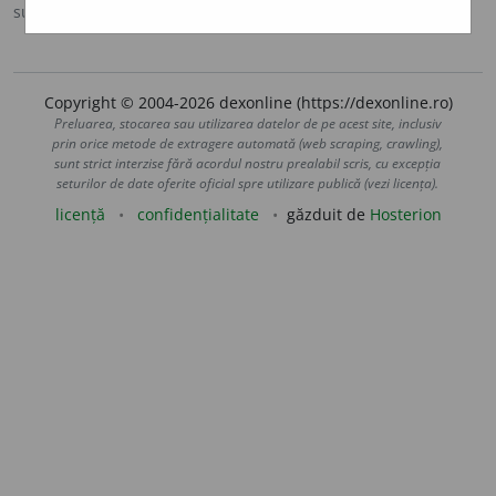
sursa:
MDA2 (2010)
adăugată de
blaurb.
acțiuni
Copyright © 2004-2026 dexonline (https://dexonline.ro)
Preluarea, stocarea sau utilizarea datelor de pe acest site, inclusiv
prin orice metode de extragere automată (web scraping, crawling),
sunt strict interzise fără acordul nostru prealabil scris, cu excepția
seturilor de date oferite oficial spre utilizare publică (vezi licența).
licență
confidențialitate
găzduit de
Hosterion