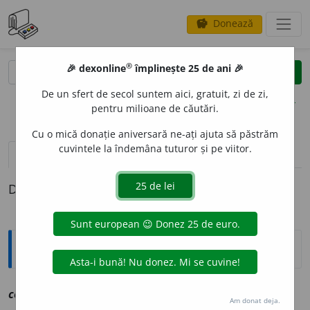
Donează
savings
®
®
🎉 dexonline
împlinește 25 de ani 🎉
caută
clear
search
De un sfert de secol suntem aici, gratuit, zi de zi,
opțiuni
pentru milioane de căutări.
Cu o mică donație aniversară ne-ați ajuta să păstrăm
cuvintele la îndemâna tuturor și pe viitor.
definiții (1)
Definiția cu ID-ul 1073693:
Explicative DEX
conc
i
pe
v
vz
concepe
Am donat deja.