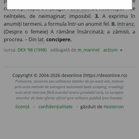
proiecta, a gândi ceva nou.
2.
A-și face o idee despre
ceva; a pricepe, a înțelege. ◊
Loc. adv.
De neconceput
= de
neînțeles, de neimaginat; imposibil.
3.
A exprima în
anumiți termeni, a formula într-un anumit fel.
II.
Intranz.
(Despre o femeie) A rămâne însărcinată; a zămisli, a
procrea. – Din
lat.
concipere.
sursa:
DEX '98 (1998)
adăugată de
m_marinel
acțiuni
Copyright © 2004-2026 dexonline (https://dexonline.ro)
Preluarea, stocarea sau utilizarea datelor de pe acest site, inclusiv
prin orice metode de extragere automată (web scraping, crawling),
sunt strict interzise fără acordul nostru prealabil scris, cu excepția
seturilor de date oferite oficial spre utilizare publică (vezi licența).
licență
confidențialitate
găzduit de
Hosterion