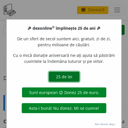
Donează
savings
®
®
🎉 dexonline
împlinește 25 de ani 🎉
caută
clear
search
De un sfert de secol suntem aici, gratuit, zi de zi,
opțiuni
pentru milioane de căutări.
Cu o mică donație aniversară ne-ați ajuta să păstrăm
cuvintele la îndemâna tuturor și pe viitor.
pronunție
(14)
volume_up
definiții (1)
Definiția cu ID-ul 29477:
Explicative DEX
CONC
E
PE,
conc
e
p,
vb.
III.
I.
Tranz.
1.
A imagina, a
Am donat deja.