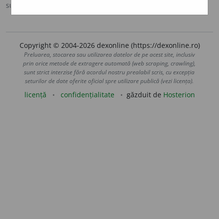
sursa:
Antonime (2002)
adăugată de
siveco
acțiuni
Copyright © 2004-2026 dexonline (https://dexonline.ro)
Preluarea, stocarea sau utilizarea datelor de pe acest site, inclusiv
prin orice metode de extragere automată (web scraping, crawling),
sunt strict interzise fără acordul nostru prealabil scris, cu excepția
seturilor de date oferite oficial spre utilizare publică (vezi licența).
licență
confidențialitate
găzduit de
Hosterion