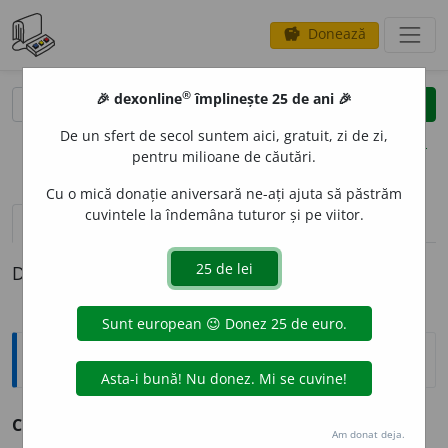
Donează
savings
®
®
🎉 dexonline
împlinește 25 de ani 🎉
caută
clear
search
De un sfert de secol suntem aici, gratuit, zi de zi,
opțiuni
pentru milioane de căutări.
Cu o mică donație aniversară ne-ați ajuta să păstrăm
cuvintele la îndemâna tuturor și pe viitor.
pronunție
(50)
volume_up
definiții (1)
Definiția cu ID-ul 69922:
Antonime
Concentrat
≠ diluat, distrat
Am donat deja.