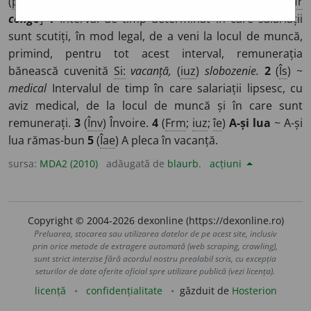
(
pop
)
~c
e
d, ~c
e
t
, ~c
e
tie
sf
/
Pl:
~ii
/
E:
it
congedo,
fr
congé
]
1
Interval de timp determinat în care salariații
sunt scutiți, în mod legal, de a veni la locul de muncă,
primind, pentru tot acest interval, remunerația
bănească cuvenită
Si:
vacanță,
(
iuz
)
slobozenie.
2
(
Îs
) ~
medical
Intervalul de timp în care salariații lipsesc, cu
aviz medical, de la locul de muncă și în care sunt
remunerați.
3
(
Înv
) Învoire.
4
(
Frm
;
iuz
;
îe
)
A-și lua
~ A-și
lua rămas-bun
5
(
Îae
) A pleca în vacanță.
sursa:
MDA2 (2010)
adăugată de
blaurb.
acțiuni
Copyright © 2004-2026 dexonline (https://dexonline.ro)
Preluarea, stocarea sau utilizarea datelor de pe acest site, inclusiv
prin orice metode de extragere automată (web scraping, crawling),
sunt strict interzise fără acordul nostru prealabil scris, cu excepția
seturilor de date oferite oficial spre utilizare publică (vezi licența).
licență
confidențialitate
găzduit de
Hosterion