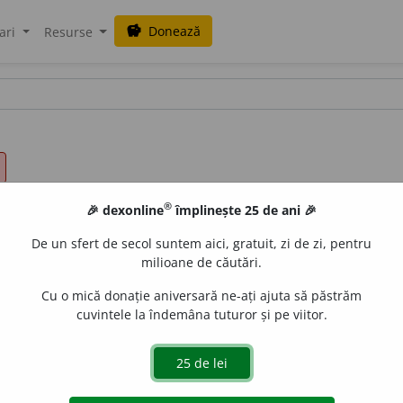
Donează
savings
ari
Resurse
®
🎉 dexonline
împlinește 25 de ani 🎉
De un sfert de secol suntem aici, gratuit, zi de zi, pentru
milioane de căutări.
Cu o mică donație aniversară ne-ați ajuta să păstrăm
cuvintele la îndemâna tuturor și pe viitor.
re aparține tuturor sau mai multora; care privește sau inte
ai mulți. ♦
Drept comun
= parte a dreptului care are aplic
ile speciale).
Criminal de drept comun
= criminal care a co