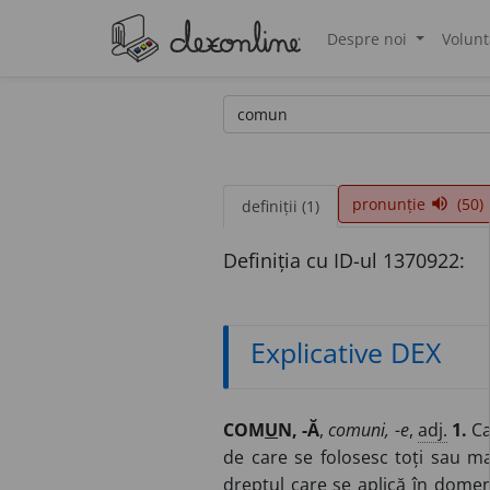
Despre noi
Volunt
®
pronunție
(50)
volume_up
definiții (1)
Definiția cu ID-ul 1370922:
Explicative DEX
COM
U
N, -Ă
,
comuni, -e
,
adj.
1.
Ca
de care se folosesc toți sau m
dreptul care se aplică în domeni