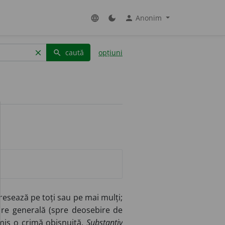
Anonim
language
dark_mode
person
caută
opțiuni
clear
search
resează pe toți sau pe mai mulți;
are generală (spre deosebire de
mis o crimă obișnuită.
Substantiv