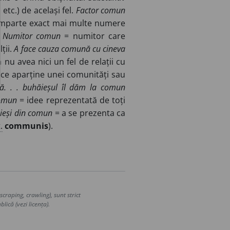
 etc.) de același fel.
Factor comun
împarte exact mai multe numere
.
Numitor comun
= numitor care
ții.
A face cauza comună cu cineva
 nu avea nici un fel de relații cu
 ce aparține unei comunități sau
uă. . . buhăieșul îl dăm la comun
omun
= idee reprezentată de toți
 ieși din comun
= a se prezenta ca
.
communis
).
craping, crawling), sunt strict
lică (vezi licența).