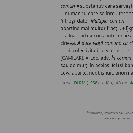
comun
= substantiv care servește 
= număr cu care se înmulțesc t
întregi date.
Multiplu comun
= n
aparține mai multor fracții. ♦
Exp
= a lua partea cuiva într-o ches
cineva.
A duce viață comună cu c
unei colectivități; ceea ce are
(CAMILAR). ♦
Loc. adv.
În comun
sau de mulți în același fel (și ba
ceva aparte, neobișnuit, anorma
sursa:
DLRM (1958)
adăugată de
bl
Preluarea, stocarea sau utiliz
interzise fără acor