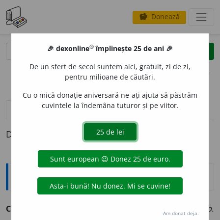
Donează
savings
®
®
🎉 dexonline
împlinește 25 de ani 🎉
caută
clear
search
De un sfert de secol suntem aici, gratuit, zi de zi,
opțiuni
pentru milioane de căutări.
Cu o mică donație aniversară ne-ați ajuta să păstrăm
cuvintele la îndemâna tuturor și pe viitor.
definiții (1)
Definiția cu ID-ul 23865:
Explicative DEX
COMPLIC
A
RE,
complicări,
s. f.
Acțiunea de
a (se) complica.
Am donat deja.