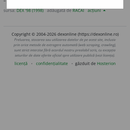
–
V.
complica.
sursa:
DEX '98 (1998)
adăugată de
RACAI
acțiuni
Copyright © 2004-2026 dexonline (https://dexonline.ro)
Preluarea, stocarea sau utilizarea datelor de pe acest site, inclusiv
prin orice metode de extragere automată (web scraping, crawling),
sunt strict interzise fără acordul nostru prealabil scris, cu excepția
seturilor de date oferite oficial spre utilizare publică (vezi licența).
licență
confidențialitate
găzduit de
Hosterion