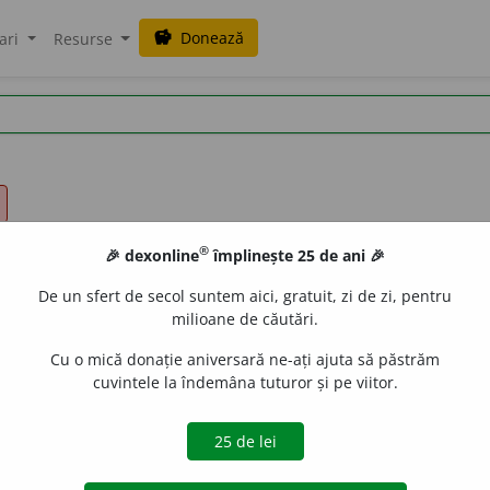
Donează
savings
ari
Resurse
®
🎉 dexonline
împlinește 25 de ani 🎉
De un sfert de secol suntem aici, gratuit, zi de zi, pentru
milioane de căutări.
Cu o mică donație aniversară ne-ați ajuta să păstrăm
cuvintele la îndemâna tuturor și pe viitor.
ai multe părți; care întrunește mai multe idei, elemente, 
unui număr real cu unul imaginar. II.
s. n.
1. întreg for
industriale, sportive). 3. (
constr.
) îmbrăcăminte de etanșar