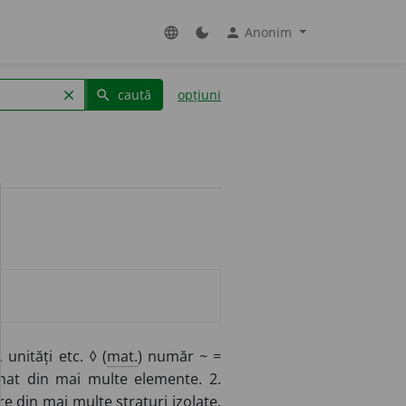
Anonim
language
dark_mode
person
caută
opțiuni
clear
search
unități etc. ◊ (
mat.
) număr ~ =
mat din mai multe elemente. 2.
e din mai multe straturi izolate.