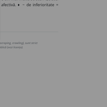
afectivă. ♦ ~ de inferioritate =
craping, crawling), sunt strict
lică (vezi licența).