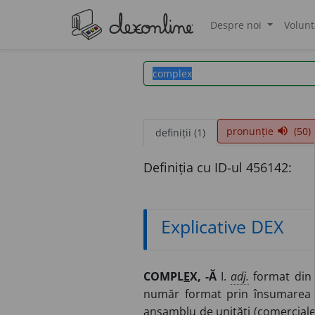
Despre noi
Volunt
®
pronunție
(50)
volume_up
definiții (1)
Definiția cu ID-ul 456142:
Explicative DEX
COMPL
E
X, -Ă
I.
adj.
format din m
număr format prin însumarea 
ansamblu de unități (comerciale, 