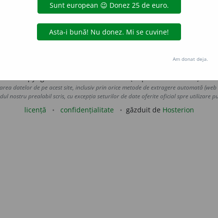
tări și amintiri cu o puternică valoare sau semnificație 
ele proprii. (<
fr.
complexe,
lat.
complexus
)
e
raduborza
acțiuni
Am donat deja.
Copyright © 2004-2026 dexonline (https://dexonline.ro)
area datelor de pe acest site, inclusiv prin orice metode de extragere automată (web s
dul nostru prealabil scris, cu excepția seturilor de date oferite oficial spre utilizare pub
licență
confidențialitate
găzduit de
Hosterion