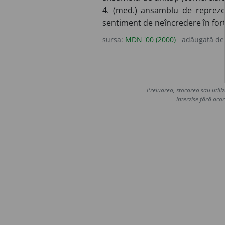
4. (
med.
) ansamblu de reprezen
sentiment de neîncredere în forț
sursa:
MDN '00 (2000)
adăugată d
Preluarea, stocarea sau utiliz
interzise fără acor