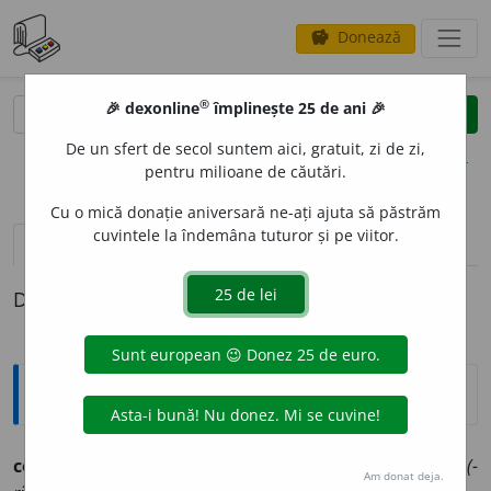
Donează
savings
®
®
🎉 dexonline
împlinește 25 de ani 🎉
caută
clear
search
De un sfert de secol suntem aici, gratuit, zi de zi,
opțiuni
pentru milioane de căutări.
Cu o mică donație aniversară ne-ați ajuta să păstrăm
cuvintele la îndemâna tuturor și pe viitor.
pronunție
(4)
volume_up
definiții (1)
Definiția cu ID-ul 774091:
Ortografice DOOM
compensat
o
riu
[
riu
pron.
rĭu
]
adj.
m.
,
f.
compensat
o
rie (-
Am donat deja.