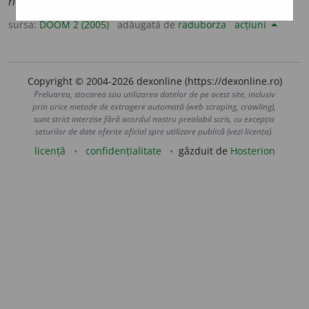
ri-e);
pl.
m.
și
f.
compensat
o
rii
sursa:
DOOM 2 (2005)
adăugată de
raduborza
acțiuni
Copyright © 2004-2026 dexonline (https://dexonline.ro)
Preluarea, stocarea sau utilizarea datelor de pe acest site, inclusiv
prin orice metode de extragere automată (web scraping, crawling),
sunt strict interzise fără acordul nostru prealabil scris, cu excepția
seturilor de date oferite oficial spre utilizare publică (vezi licența).
licență
confidențialitate
găzduit de
Hosterion