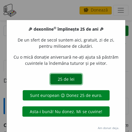
Donează
savings
®
®
🎉 dexonline
împlinește 25 de ani 🎉
caută
clear
search
De un sfert de secol suntem aici, gratuit, zi de zi,
opțiuni
pentru milioane de căutări.
Cu o mică donație aniversară ne-ați ajuta să păstrăm
cuvintele la îndemâna tuturor și pe viitor.
pronunție
(50)
volume_up
definiții (1)
Definiția cu ID-ul 910949:
Explicative DEX
1
COMPAN
I
E
,
companii,
s. f.
1.
Însoțire, tovărășie.
Am
Am donat deja.