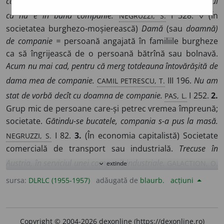
călătorit în compania fratelui meu.
▭
Nu se poate nime jălui
NEGRUZZI, S.
că nu e în bună companie.
I 328. ◊ (În
societatea burghezo-moșierească)
Damă
(sau
doamnă)
de companie =
persoană angajată în familiile burgheze
ca să îngrijească de o persoană bătrînă sau bolnavă.
Acum nu mai cad, pentru că merg totdeauna întovărășită de
CAMIL PETRESCU, T.
dama mea de companie.
III 196.
Nu am
PAS, L.
stat de vorbă decît cu doamna de companie.
I 252.
2.
Grup mic de persoane care-și petrec vremea împreună;
societate.
Gătindu-se bucatele, compania s-a pus la masă.
NEGRUZZI, S.
I 82.
3.
(În economia capitalistă) Societate
comercială de transport sau industrială.
Trecuse în
GALACTION, O.
Austria, în serviciul unei companii industriale.
extinde
expand_more
I
GHICA, S.
224.
Vaporul Urania al companiei Cunard.
532.
sursa:
DLRLC (1955-1957)
adăugată de
blaurb.
acțiuni
Compania drumului de fier m-a însărcinat cu ridicarea
ALECSANDRI, T. I
planului; căci sunt inginer topograf.
358. ♦
(În statele colonialiste) Societate pentru exploatarea și
Copyright © 2004-2026 dexonline (https://dexonline.ro)