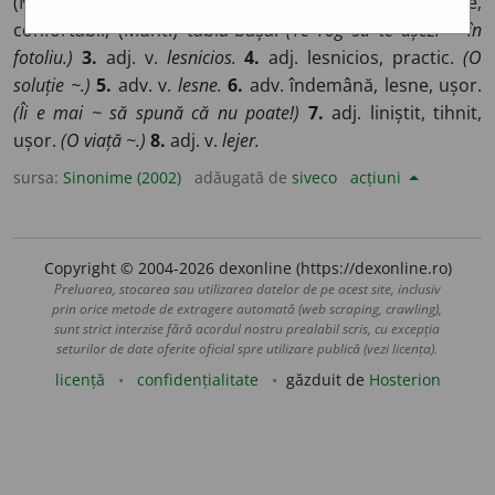
(Mold.) îndemânatic.
(Un fotoliu ~.)
2.
adv. bine,
confortabil, (Munt.) tabla-bașa.
(Te rog să te așezi ~ în
fotoliu.)
3.
adj. v.
lesnicios.
4.
adj. lesnicios, practic.
(O
soluție ~.)
5.
adv. v.
lesne.
6.
adv. îndemână, lesne, ușor.
(Îi e mai ~ să spună că nu poate!)
7.
adj. liniștit, tihnit,
ușor.
(O viață ~.)
8.
adj. v.
lejer.
sursa:
Sinonime (2002)
adăugată de
siveco
acțiuni
Copyright © 2004-2026 dexonline (https://dexonline.ro)
Preluarea, stocarea sau utilizarea datelor de pe acest site, inclusiv
prin orice metode de extragere automată (web scraping, crawling),
sunt strict interzise fără acordul nostru prealabil scris, cu excepția
seturilor de date oferite oficial spre utilizare publică (vezi licența).
licență
confidențialitate
găzduit de
Hosterion