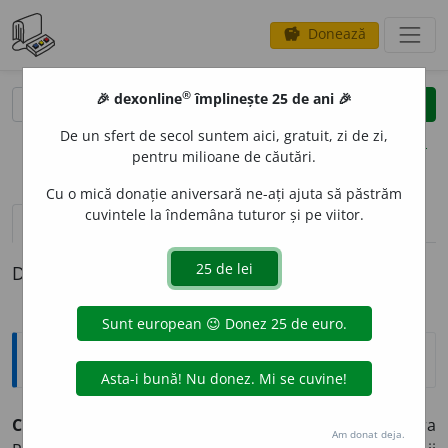
Donează
savings
®
®
🎉 dexonline
împlinește 25 de ani 🎉
caută
clear
search
De un sfert de secol suntem aici, gratuit, zi de zi,
opțiuni
pentru milioane de căutări.
Cu o mică donație aniversară ne-ați ajuta să păstrăm
cuvintele la îndemâna tuturor și pe viitor.
pronunție
(50)
volume_up
definiții (1)
Definiția cu ID-ul 49984:
Explicative DEX
C
O
MIS,
comiși,
s. m.
Mare dregător în Moldova și în Țara
Am donat deja.