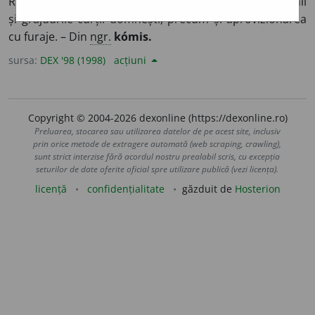
Românească, în evul mediu, care avea în sarcina sa caii
și grajdurile curții domnești, precum și aprovizionarea
cu furaje. – Din
ngr.
kómis.
sursa:
DEX '98 (1998)
acțiuni
Copyright © 2004-2026 dexonline (https://dexonline.ro)
Preluarea, stocarea sau utilizarea datelor de pe acest site, inclusiv
prin orice metode de extragere automată (web scraping, crawling),
sunt strict interzise fără acordul nostru prealabil scris, cu excepția
seturilor de date oferite oficial spre utilizare publică (vezi licența).
licență
confidențialitate
găzduit de
Hosterion