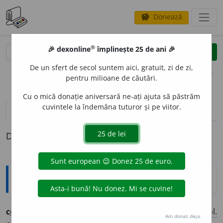
Donează
savings
®
®
🎉 dexonline
împlinește 25 de ani 🎉
caută
clear
search
De un sfert de secol suntem aici, gratuit, zi de zi,
opțiuni
pentru milioane de căutări.
Cu o mică donație aniversară ne-ați ajuta să păstrăm
cuvintele la îndemâna tuturor și pe viitor.
pronunție
(25)
volume_up
definiții (1)
Definiția cu ID-ul 1313017:
Ortografice DOOM
1
c
o
mic
adj.
m.
,
s.
m.
(actor),
pl.
c
o
mici;
f.
c
o
mică,
pl.
Am donat deja.