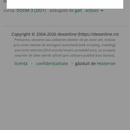
c
o
mice
sursa:
DOOM 3 (2021)
adăugată de
gall
acțiuni
Copyright © 2004-2026 dexonline (https://dexonline.ro)
Preluarea, stocarea sau utilizarea datelor de pe acest site, inclusiv
prin orice metode de extragere automată (web scraping, crawling),
sunt strict interzise fără acordul nostru prealabil scris, cu excepția
seturilor de date oferite oficial spre utilizare publică (vezi licența).
licență
confidențialitate
găzduit de
Hosterion