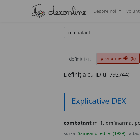
Despre noi
Volunt
®
pronunție
(6)
volume_up
definiții (1)
Definiția cu ID-ul 792744:
Explicative DEX
combatant
m.
1.
om înarmat pen
sursa:
Șăineanu, ed. VI (1929)
adău