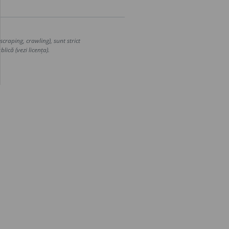
craping, crawling), sunt strict
lică (vezi licența).