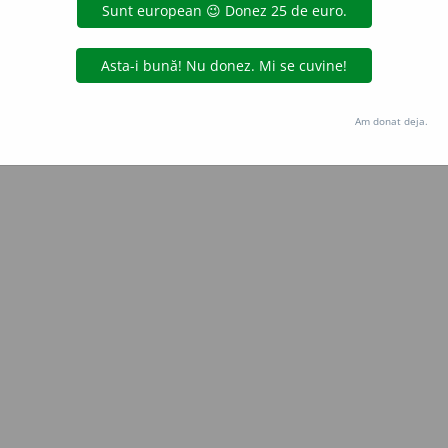
Copyright © 2004-2026 dexonline (https://dexonline.ro)
area datelor de pe acest site, inclusiv prin orice metode de extragere automată (web s
dul nostru prealabil scris, cu excepția seturilor de date oferite oficial spre utilizare pub
Am donat deja.
licență
confidențialitate
găzduit de
Hosterion