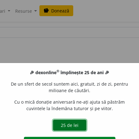
Donează
savings
ari
Resurse
®
🎉 dexonline
împlinește 25 de ani 🎉
De un sfert de secol suntem aici, gratuit, zi de zi, pentru
milioane de căutări.
Cu o mică donație aniversară ne-ați ajuta să păstrăm
cuvintele la îndemâna tuturor și pe viitor.
tru răsboiu; 2.
care iea parte la luptă, luptător.
gată de
blaurb.
acțiuni