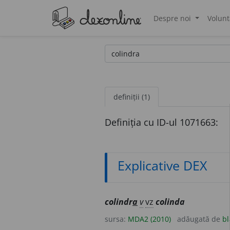
Despre noi
Volunt
®
definiții (1)
Definiția cu ID-ul 1071663:
Explicative DEX
colindr
a
v
vz
colinda
sursa:
MDA2 (2010)
adăugată de
bl