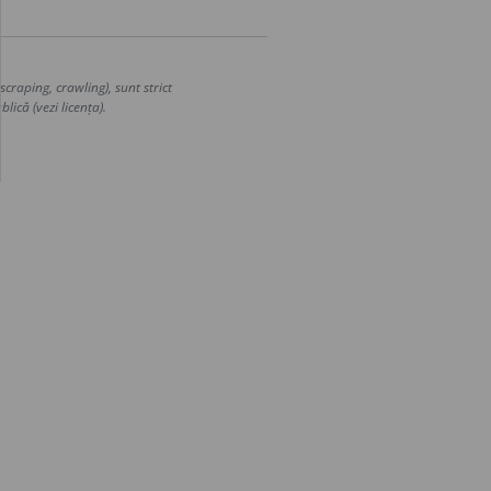
craping, crawling), sunt strict
lică (vezi licența).