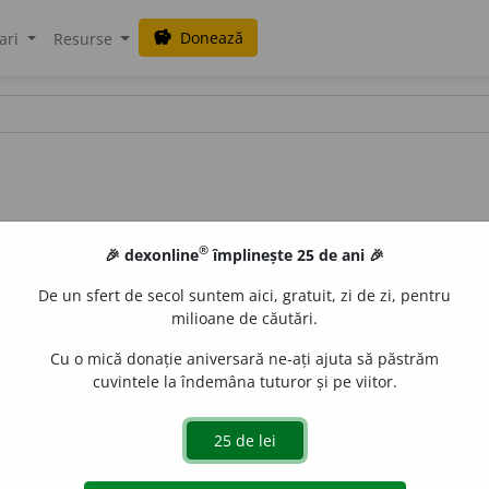
Donează
savings
ari
Resurse
®
🎉 dexonline
împlinește 25 de ani 🎉
De un sfert de secol suntem aici, gratuit, zi de zi, pentru
milioane de căutări.
Cu o mică donație aniversară ne-ați ajuta să păstrăm
cuvintele la îndemâna tuturor și pe viitor.
aurb.
acțiuni