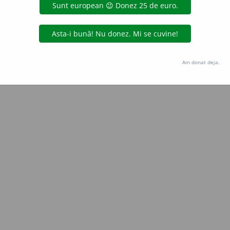
Copyright © 2004-2026 dexonline (https://dexonline.ro)
area datelor de pe acest site, inclusiv prin orice metode de extragere automată (web s
dul nostru prealabil scris, cu excepția seturilor de date oferite oficial spre utilizare pub
Am donat deja.
licență
confidențialitate
găzduit de
Hosterion