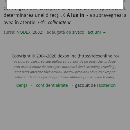
transformă un fascicul de raze divergent sau
convergent într-unul paralel. 2) Instrument optic pentru
determinarea unei direcții. ◊
A lua în ~
a supraveghea; a
avea în atenție. /<fr.
collimateur
sursa:
NODEX (2002)
adăugată de
siveco
acțiuni
Copyright © 2004-2026 dexonline (https://dexonline.ro)
Preluarea, stocarea sau utilizarea datelor de pe acest site, inclusiv
prin orice metode de extragere automată (web scraping, crawling),
sunt strict interzise fără acordul nostru prealabil scris, cu excepția
seturilor de date oferite oficial spre utilizare publică (vezi licența).
licență
confidențialitate
găzduit de
Hosterion