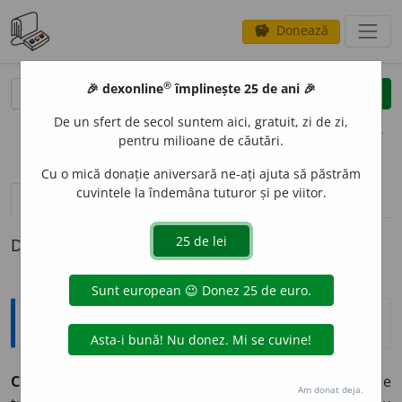
Donează
savings
®
®
🎉 dexonline
împlinește 25 de ani 🎉
caută
clear
search
De un sfert de secol suntem aici, gratuit, zi de zi,
opțiuni
pentru milioane de căutări.
Cu o mică donație aniversară ne-ați ajuta să păstrăm
cuvintele la îndemâna tuturor și pe viitor.
pronunție
(2)
volume_up
definiții (1)
Definiția cu ID-ul 328637:
Explicative DEX
COLIMAT
O
R ~o
a
re
n.
1) Dispozitiv optic care
Am donat deja.