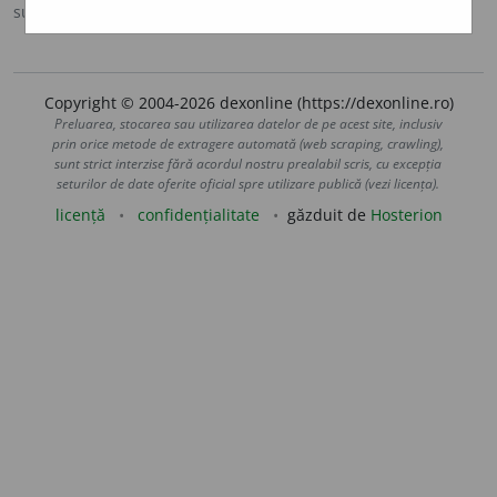
sursa:
DLRM (1958)
adăugată de
blaurb.
acțiuni
Copyright © 2004-2026 dexonline (https://dexonline.ro)
Preluarea, stocarea sau utilizarea datelor de pe acest site, inclusiv
prin orice metode de extragere automată (web scraping, crawling),
sunt strict interzise fără acordul nostru prealabil scris, cu excepția
seturilor de date oferite oficial spre utilizare publică (vezi licența).
licență
confidențialitate
găzduit de
Hosterion