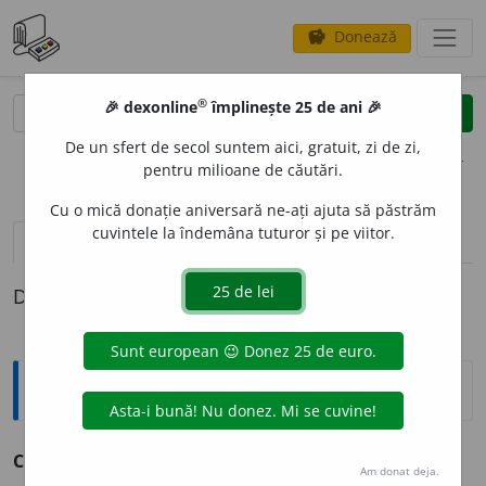
Donează
savings
®
®
🎉 dexonline
împlinește 25 de ani 🎉
caută
clear
search
De un sfert de secol suntem aici, gratuit, zi de zi,
opțiuni
pentru milioane de căutări.
Cu o mică donație aniversară ne-ați ajuta să păstrăm
cuvintele la îndemâna tuturor și pe viitor.
definiții (1)
Definiția cu ID-ul 1369918:
Explicative DEX
COLIL
I
U, -
I
E
,
colilii
,
adj.
Alb (cum e colilia). – Din
colilie
.
Am donat deja.