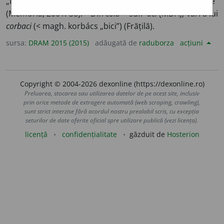
„Na
colbaciu
de la mine, / Mână calu de sub tine”
(Memoria, 2001: 38). – Din
colb
+ suf. -
aci
(MDA); var. a lui
corbaci
(< magh. korbács „bici”) (Frățilă).
sursa:
DRAM 2015 (2015)
adăugată de
raduborza
acțiuni
Copyright © 2004-2026 dexonline (https://dexonline.ro)
Preluarea, stocarea sau utilizarea datelor de pe acest site, inclusiv
prin orice metode de extragere automată (web scraping, crawling),
sunt strict interzise fără acordul nostru prealabil scris, cu excepția
seturilor de date oferite oficial spre utilizare publică (vezi licența).
licență
confidențialitate
găzduit de
Hosterion