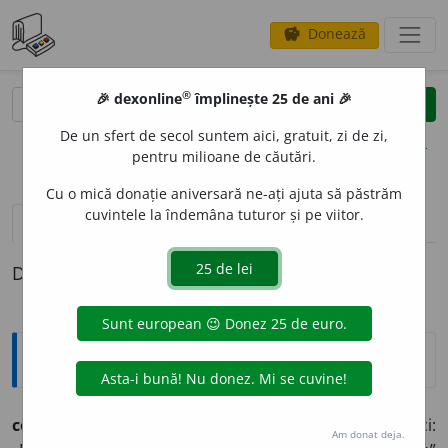
Donează
savings
®
®
🎉 dexonline
împlinește 25 de ani 🎉
caută
clear
search
De un sfert de secol suntem aici, gratuit, zi de zi,
opțiuni
pentru milioane de căutări.
Cu o mică donație aniversară ne-ați ajuta să păstrăm
cuvintele la îndemâna tuturor și pe viitor.
definiții (1)
Definiția cu ID-ul 949776:
Arhaisme și regionalisme
colb
a
ci,
s.m. – (reg.) 1. Bătător făcut din verigi. 2. Bici:
Am donat deja.