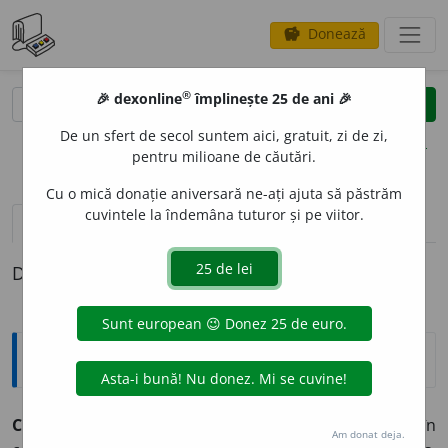
Donează
savings
®
®
🎉 dexonline
împlinește 25 de ani 🎉
caută
clear
search
De un sfert de secol suntem aici, gratuit, zi de zi,
opțiuni
pentru milioane de căutări.
Cu o mică donație aniversară ne-ați ajuta să păstrăm
cuvintele la îndemâna tuturor și pe viitor.
pronunție
(11)
volume_up
definiții (1)
Definiția cu ID-ul 328574:
Explicative DEX
2
COLAG
E
N
~i
n.
Substanță proteică ce intră în
Am donat deja.