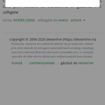
componența țesutului conjunctiv, cartilaginos și osos,
care prin fierbere se transformă în gelatină. /<fr.
collagene
sursa:
NODEX (2002)
adăugată de
siveco
acțiuni
Copyright © 2004-2026 dexonline (https://dexonline.ro)
Preluarea, stocarea sau utilizarea datelor de pe acest site, inclusiv
prin orice metode de extragere automată (web scraping, crawling),
sunt strict interzise fără acordul nostru prealabil scris, cu excepția
seturilor de date oferite oficial spre utilizare publică (vezi licența).
licență
confidențialitate
găzduit de
Hosterion