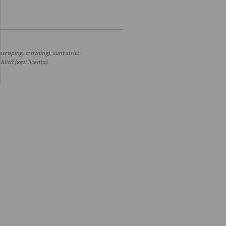
craping, crawling), sunt strict
lică (vezi licența).