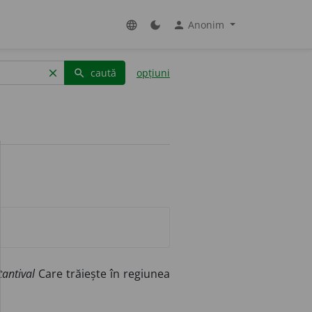
Anonim
language
dark_mode
person
caută
opțiuni
clear
search
tantival
Care trăiește în regiunea