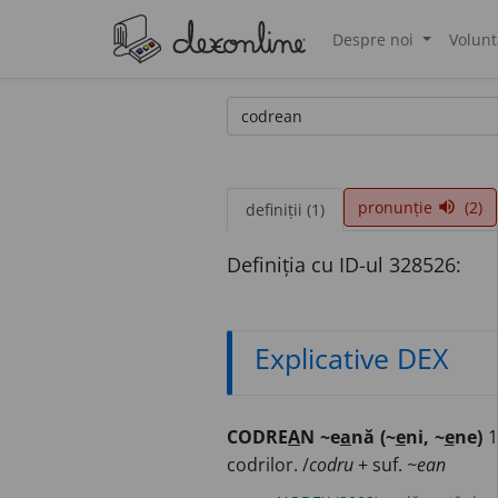
Despre noi
Volunt
®
pronunție
(2)
volume_up
definiții (1)
Definiția cu ID-ul 328526:
Explicative DEX
CODRE
A
N ~e
a
nă (~
e
ni, ~
e
ne)
1
codrilor. /
codru
+ suf.
~ean