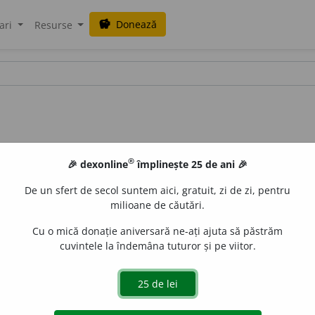
Donează
savings
ari
Resurse
®
🎉 dexonline
împlinește 25 de ani 🎉
De un sfert de secol suntem aici, gratuit, zi de zi, pentru
milioane de căutări.
Cu o mică donație aniversară ne-ați ajuta să păstrăm
cuvintele la îndemâna tuturor și pe viitor.
) Care ține de regiunea codrilor; propriu codrilor. 3)
și subs