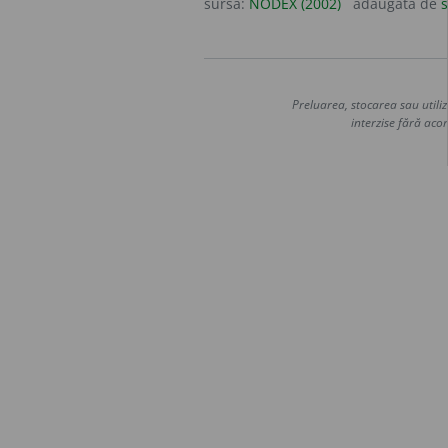
sursa:
NODEX (2002)
adăugată de
s
Preluarea, stocarea sau utiliz
interzise fără acor