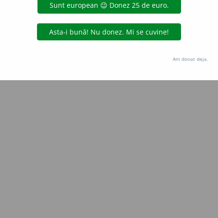
iveco
acțiuni
Copyright © 2004-2026 dexonline (https://dexonline.ro)
area datelor de pe acest site, inclusiv prin orice metode de extragere automată (web s
Am donat deja.
dul nostru prealabil scris, cu excepția seturilor de date oferite oficial spre utilizare pub
licență
confidențialitate
găzduit de
Hosterion