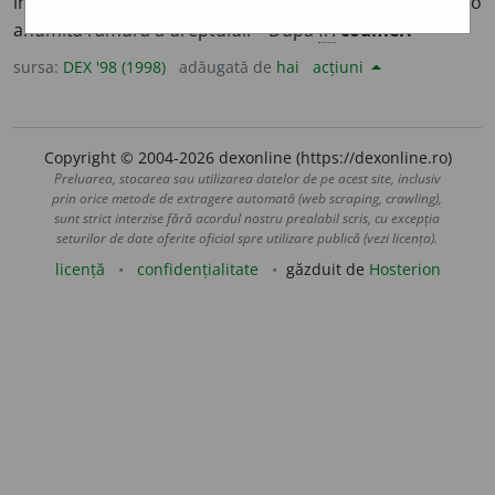
într-un cod
normele juridice care se referă la o
anumită ramură a dreptului. – După
fr.
codifier.
sursa:
DEX '98 (1998)
adăugată de
hai
acțiuni
Copyright © 2004-2026 dexonline (https://dexonline.ro)
Preluarea, stocarea sau utilizarea datelor de pe acest site, inclusiv
prin orice metode de extragere automată (web scraping, crawling),
sunt strict interzise fără acordul nostru prealabil scris, cu excepția
seturilor de date oferite oficial spre utilizare publică (vezi licența).
licență
confidențialitate
găzduit de
Hosterion