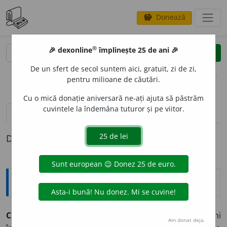
Donează
savings
®
®
🎉 dexonline
împlinește 25 de ani 🎉
caută
clear
search
De un sfert de secol suntem aici, gratuit, zi de zi,
opțiuni
pentru milioane de căutări.
Cu o mică donație aniversară ne-ați ajuta să păstrăm
cuvintele la îndemâna tuturor și pe viitor.
definiții (1)
Definiția cu ID-ul 53229:
Explicative DEX
CODIFIC
A
,
cod
i
fic,
vb.
I.
Tranz.
A sistematiza și a reuni
Am donat deja.
2