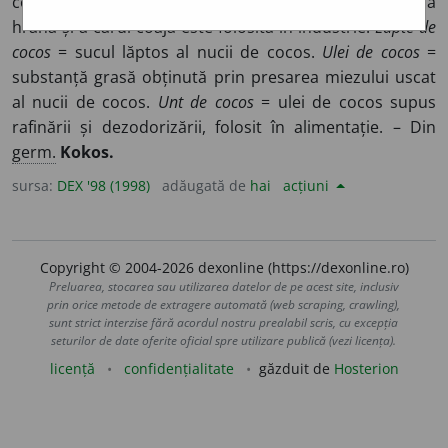
cocotierului, al cărui suc lăptos se întrebuințează ca
hrană și a cărui coajă este folosită în industrie.
Lapte de
cocos
= sucul lăptos al nucii de cocos.
Ulei de cocos
=
substanță grasă obținută prin presarea miezului uscat
al nucii de cocos.
Unt de cocos
= ulei de cocos supus
rafinării și dezodorizării, folosit în alimentație. – Din
germ.
Kokos.
sursa:
DEX '98 (1998)
adăugată de
hai
acțiuni
Copyright © 2004-2026 dexonline (https://dexonline.ro)
Preluarea, stocarea sau utilizarea datelor de pe acest site, inclusiv
prin orice metode de extragere automată (web scraping, crawling),
sunt strict interzise fără acordul nostru prealabil scris, cu excepția
seturilor de date oferite oficial spre utilizare publică (vezi licența).
licență
confidențialitate
găzduit de
Hosterion