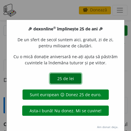
Donează
savings
®
®
🎉 dexonline
împlinește 25 de ani 🎉
caută
clear
search
De un sfert de secol suntem aici, gratuit, zi de zi,
opțiuni
pentru milioane de căutări.
Cu o mică donație aniversară ne-ați ajuta să păstrăm
cuvintele la îndemâna tuturor și pe viitor.
pronunție
(42)
volume_up
definiții (1)
Definiția cu ID-ul 52730:
Explicative DEX
C
O
COS
s. m.
(În sintagmele)
Nucă de cocos
= fructul
Am donat deja.