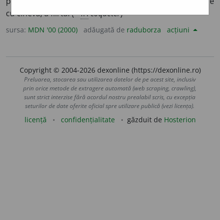
persoane de sex opus. 2. (
fig.
) a arăta relații de prietenie
cu cineva; a flirta. (<
fr.
coqueter
)
sursa:
MDN '00 (2000)
adăugată de
raduborza
acțiuni
Copyright © 2004-2026 dexonline (https://dexonline.ro)
Preluarea, stocarea sau utilizarea datelor de pe acest site, inclusiv
prin orice metode de extragere automată (web scraping, crawling),
sunt strict interzise fără acordul nostru prealabil scris, cu excepția
seturilor de date oferite oficial spre utilizare publică (vezi licența).
licență
confidențialitate
găzduit de
Hosterion