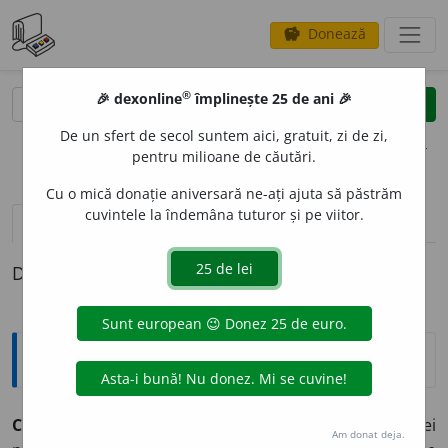
Donează
savings
®
®
🎉 dexonline
împlinește 25 de ani 🎉
caută
clear
search
De un sfert de secol suntem aici, gratuit, zi de zi,
opțiuni
pentru milioane de căutări.
Cu o mică donație aniversară ne-ați ajuta să păstrăm
cuvintele la îndemâna tuturor și pe viitor.
pronunție
(1)
volume_up
definiții (1)
Definiția cu ID-ul 455754:
Explicative DEX
COCHET
A
vb.
intr.
1. a căuta să fie pe placul unei
Am donat deja.