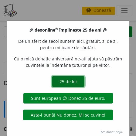
Donează
savings
®
®
🎉 dexonline
împlinește 25 de ani 🎉
caută
clear
search
De un sfert de secol suntem aici, gratuit, zi de zi,
opțiuni
pentru milioane de căutări.
Cu o mică donație aniversară ne-ați ajuta să păstrăm
cuvintele la îndemâna tuturor și pe viitor.
pronunție
(1)
volume_up
definiții (1)
Definiția cu ID-ul 30100:
Explicative DEX
COCHET
A
,
cochetez,
vb.
I.
Intranz.
A căuta să placă, să
Am donat deja.