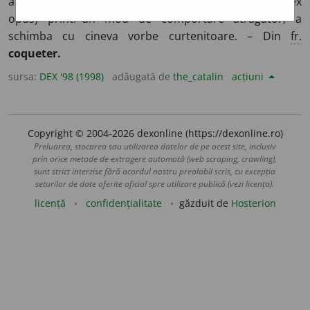
atragă atenția, interesul, simpatia unei persoane (de sex
opus) printr-un mod de comportare atrăgător; a
schimba cu cineva vorbe curtenitoare. – Din
fr.
coqueter.
sursa:
DEX '98 (1998)
adăugată de
the_catalin
acțiuni
Copyright © 2004-2026 dexonline (https://dexonline.ro)
Preluarea, stocarea sau utilizarea datelor de pe acest site, inclusiv
prin orice metode de extragere automată (web scraping, crawling),
sunt strict interzise fără acordul nostru prealabil scris, cu excepția
seturilor de date oferite oficial spre utilizare publică (vezi licența).
licență
confidențialitate
găzduit de
Hosterion