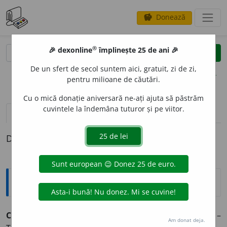
Donează
savings
®
®
🎉 dexonline
împlinește 25 de ani 🎉
caută
clear
search
De un sfert de secol suntem aici, gratuit, zi de zi,
opțiuni
pentru milioane de căutări.
Cu o mică donație aniversară ne-ați ajuta să păstrăm
cuvintele la îndemâna tuturor și pe viitor.
pronunție
(11)
volume_up
definiții (1)
Definiția cu ID-ul 1368984:
Explicative DEX
COB
U
Z
,
cobuze
,
s. n.
(
Înv.
) Un fel de fluier sau de caval. –
Am donat deja.