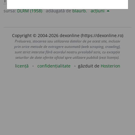
Tc.
kopuz
.
sursa:
DLRM (1958)
adăugată de
blaurb.
acțiuni
Copyright © 2004-2026 dexonline (https://dexonline.ro)
Preluarea, stocarea sau utilizarea datelor de pe acest site, inclusiv
prin orice metode de extragere automată (web scraping, crawling),
sunt strict interzise fără acordul nostru prealabil scris, cu excepția
seturilor de date oferite oficial spre utilizare publică (vezi licența).
licență
confidențialitate
găzduit de
Hosterion