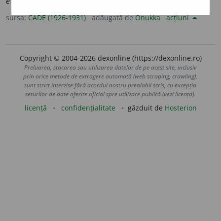
e dor, Aicea n’are ~
(BRL.)
[
coborî
].
sursa:
CADE (1926-1931)
adăugată de
Onukka
acțiuni
Copyright © 2004-2026 dexonline (https://dexonline.ro)
Preluarea, stocarea sau utilizarea datelor de pe acest site, inclusiv
prin orice metode de extragere automată (web scraping, crawling),
sunt strict interzise fără acordul nostru prealabil scris, cu excepția
seturilor de date oferite oficial spre utilizare publică (vezi licența).
licență
confidențialitate
găzduit de
Hosterion