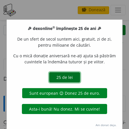
Donează
savings
®
®
🎉 dexonline
împlinește 25 de ani 🎉
caută
clear
search
De un sfert de secol suntem aici, gratuit, zi de zi,
opțiuni
pentru milioane de căutări.
Cu o mică donație aniversară ne-ați ajuta să păstrăm
cuvintele la îndemâna tuturor și pe viitor.
pronunție
(50)
volume_up
definiții (1)
Definiția cu ID-ul 1361727:
Explicative DEX
❍
COB
O
R
sbst.
Maram.
Cărare de coborît:
De cine mie mi-
Am donat deja.