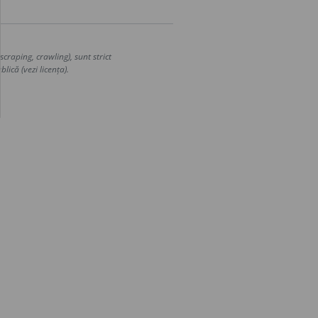
craping, crawling), sunt strict
lică (vezi licența).