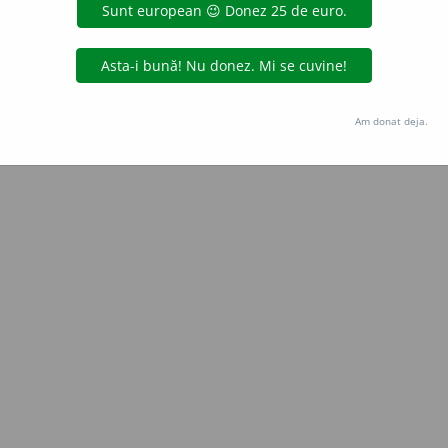
Copyright © 2004-2026 dexonline (https://dexonline.ro)
area datelor de pe acest site, inclusiv prin orice metode de extragere automată (web s
dul nostru prealabil scris, cu excepția seturilor de date oferite oficial spre utilizare pub
Am donat deja.
licență
confidențialitate
găzduit de
Hosterion