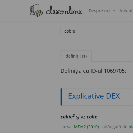
Despre noi
Volunt
®
definiții (1)
Definiția cu ID-ul 1069705:
Explicative DEX
2
c
o
bie
sf
vz
cobe
sursa:
MDA2 (2010)
adăugată de
bl