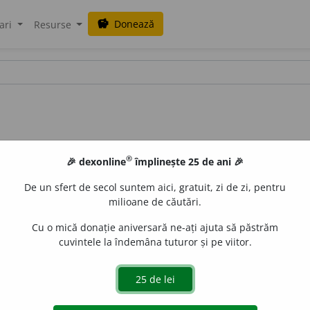
Donează
savings
ari
Resurse
®
🎉 dexonline
împlinește 25 de ani 🎉
De un sfert de secol suntem aici, gratuit, zi de zi, pentru
milioane de căutări.
Cu o mică donație aniversară ne-ați ajuta să păstrăm
cuvintele la îndemâna tuturor și pe viitor.
aurb.
acțiuni