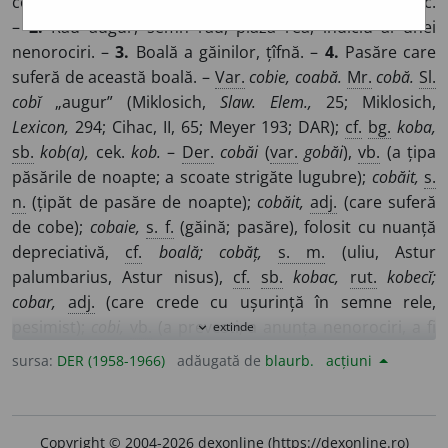
consideră de rău augur: bufniță, huhurez, corb, cuc etc.
–
2.
Rău augur, semn rău, piază rea, indiciu al unei
nenorociri. –
3.
Boală a găinilor, țîfnă. –
4.
Pasăre care
suferă de această boală. –
Var.
cobie, coabă.
Mr.
cobă.
Sl.
cobĭ
„augur” (Miklosich,
Slaw. Elem.,
25; Miklosich,
Lexicon,
294; Cihac, II, 65; Meyer 193; DAR);
cf.
bg.
koba,
sb.
kob(a),
cek.
kob.
–
Der.
cobăi
(
var.
gobăi
),
vb.
(a țipa
păsările de noapte; a scoate strigăte lugubre);
cobăit,
s.
n.
(țipăt de pasăre de noapte);
cobăit,
adj.
(care suferă
de cobe);
cobaie,
s. f.
(găină; pasăre), folosit cu nuanță
depreciativă,
cf.
boală; cobăț,
s. m.
(uliu, Astur
palumbarius, Astur nisus),
cf.
sb.
kobac,
rut.
kobecĭ;
cobar,
adj.
(care crede cu ușurință în semne rele,
pesimist);
cobi,
vb.
(a prevesti, a anunța nenorociri, a fi
extinde
expand_more
de rău augur; a plînge cu strigăte lugubre; a țipa găina
sursa:
DER (1958-1966)
adăugată de
blaurb.
acțiuni
bolnavă, prevestind nenorociri),
cf.
bg.
kobjă,
sb.
kobiti,
mr.
cubire; cobit,
s. n.
(rău augur, piază rea);
cobeală,
s. f.
(rău augur, piază rea);
cobitor,
adj.
(de rău augur).
Copyright © 2004-2026 dexonline (https://dexonline.ro)