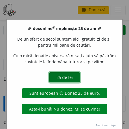
Donează
savings
®
®
🎉 dexonline
împlinește 25 de ani 🎉
caută
clear
search
De un sfert de secol suntem aici, gratuit, zi de zi,
opțiuni
pentru milioane de căutări.
Cu o mică donație aniversară ne-ați ajuta să păstrăm
cuvintele la îndemâna tuturor și pe viitor.
pronunție
(1)
volume_up
definiții (1)
Definiția cu ID-ul 439971:
Etimologice
c
o
be (c
o
be),
s. f.
–
1.
Pasăre pe care fantezia populară o
Am donat deja.