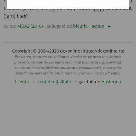
/
E:
fr
,
eg
(water) closet
] Instalație igienică pentru
urinare și defecare
Si:
latrină, privată,
(
pop
)
umblătoare,
(
fam
)
budă.
sursa:
MDA2 (2010)
adăugată de
blaurb.
acțiuni
Copyright © 2004-2026 dexonline (https://dexonline.ro)
Preluarea, stocarea sau utilizarea datelor de pe acest site, inclusiv
prin orice metode de extragere automată (web scraping, crawling),
sunt strict interzise fără acordul nostru prealabil scris, cu excepția
seturilor de date oferite oficial spre utilizare publică (vezi licența).
licență
confidențialitate
găzduit de
Hosterion