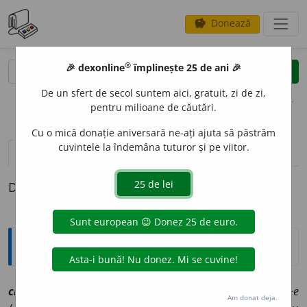
Donează
savings
®
®
🎉 dexonline
împlinește 25 de ani 🎉
caută
clear
search
De un sfert de secol suntem aici, gratuit, zi de zi,
opțiuni
pentru milioane de căutări.
Cu o mică donație aniversară ne-ați ajuta să păstrăm
cuvintele la îndemâna tuturor și pe viitor.
pronunție
(3)
volume_up
definiții (1)
Definiția cu ID-ul 1069046:
Explicative DEX
clos
e
t
sn
[
At:
DA /
V:
(
înv
)
~oz
e
t,
(
îvr
)
water-closet
/
Pl:
~e
Am donat deja.