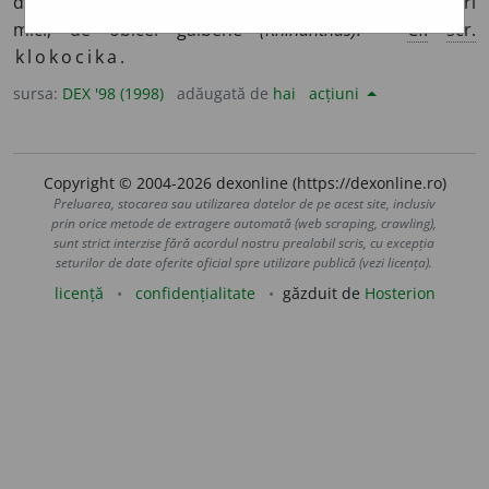
de plante semiparazite, cu frunzele dințate și cu flori
mici, de obicei galbene
(Rhinanthus).
–
Cf.
scr.
klokocika.
sursa:
DEX '98 (1998)
adăugată de
hai
acțiuni
Copyright © 2004-2026 dexonline (https://dexonline.ro)
Preluarea, stocarea sau utilizarea datelor de pe acest site, inclusiv
prin orice metode de extragere automată (web scraping, crawling),
sunt strict interzise fără acordul nostru prealabil scris, cu excepția
seturilor de date oferite oficial spre utilizare publică (vezi licența).
licență
confidențialitate
găzduit de
Hosterion