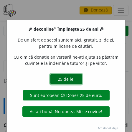
Donează
savings
®
®
🎉 dexonline
împlinește 25 de ani 🎉
caută
clear
search
De un sfert de secol suntem aici, gratuit, zi de zi,
opțiuni
pentru milioane de căutări.
Cu o mică donație aniversară ne-ați ajuta să păstrăm
cuvintele la îndemâna tuturor și pe viitor.
pronunție
(1)
volume_up
definiții (1)
Definiția cu ID-ul 48219:
Explicative DEX
CLOCOT
I
CI,
clocotici,
s. m.
Nume dat mai multor specii
Am donat deja.