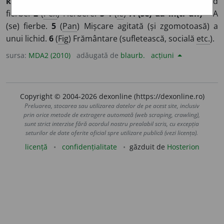
клокоть
]
1
Mișcare zgomotoasă a lichidului când
fierbe.
2
(
Pex
) Fierbere.
3-4
(
Îe
)
A (se) da în(tr-un) ~
A
(se) fierbe.
5
(
Pan
) Mișcare agitată (și zgomotoasă) a
unui lichid.
6
(
Fig
) Frământare (sufletească, socială
etc.
).
sursa:
MDA2 (2010)
adăugată de
blaurb.
acțiuni
Copyright © 2004-2026 dexonline (https://dexonline.ro)
Preluarea, stocarea sau utilizarea datelor de pe acest site, inclusiv
prin orice metode de extragere automată (web scraping, crawling),
sunt strict interzise fără acordul nostru prealabil scris, cu excepția
seturilor de date oferite oficial spre utilizare publică (vezi licența).
licență
confidențialitate
găzduit de
Hosterion