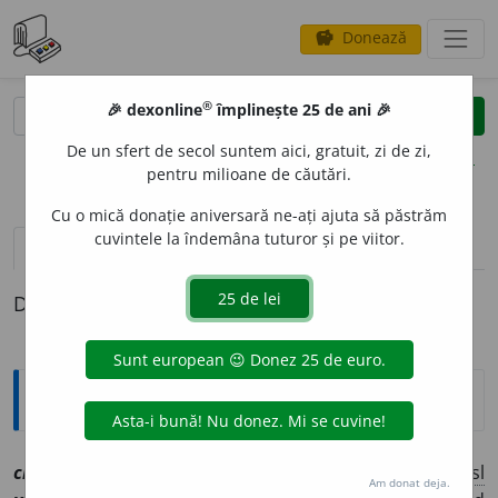
Donează
savings
®
®
🎉 dexonline
împlinește 25 de ani 🎉
caută
clear
search
De un sfert de secol suntem aici, gratuit, zi de zi,
opțiuni
pentru milioane de căutări.
Cu o mică donație aniversară ne-ați ajuta să păstrăm
cuvintele la îndemâna tuturor și pe viitor.
pronunție
(7)
volume_up
definiții (1)
Definiția cu ID-ul 1068673:
Explicative DEX
cl
o
cot
sn
[
At:
DDRF /
V:
~c
u
t
, (
Mun
)
c
o
lcot
/
Pl:
~e
/
E:
vsl
Am donat deja.