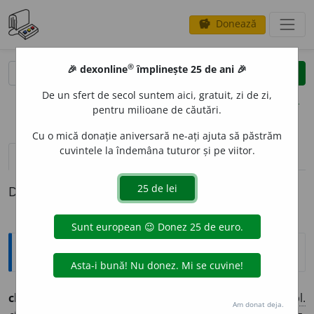
Donează
savings
®
®
🎉 dexonline
împlinește 25 de ani 🎉
caută
clear
search
De un sfert de secol suntem aici, gratuit, zi de zi,
opțiuni
pentru milioane de căutări.
Cu o mică donație aniversară ne-ați ajuta să păstrăm
cuvintele la îndemâna tuturor și pe viitor.
definiții (1)
Definiția cu ID-ul 1312299:
Ortografice DOOM
1
clipoc
i
(a ~)
(a clipi) (
reg.
)
vb.
,
ind.
prez.
1
sg.
și 3
pl.
Am donat deja.