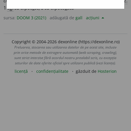
clipoc
e
sc
, 3
sg.
clipoc
e
ște
,
imperf.
1
clipoce
a
m
;
conj.
prez.
1
sg.
să clipoc
e
sc
, 3
să clipoce
a
scă
sursa:
DOOM 3 (2021)
adăugată de
gall
acțiuni
Copyright © 2004-2026 dexonline (https://dexonline.ro)
Preluarea, stocarea sau utilizarea datelor de pe acest site, inclusiv
prin orice metode de extragere automată (web scraping, crawling),
sunt strict interzise fără acordul nostru prealabil scris, cu excepția
seturilor de date oferite oficial spre utilizare publică (vezi licența).
licență
confidențialitate
găzduit de
Hosterion