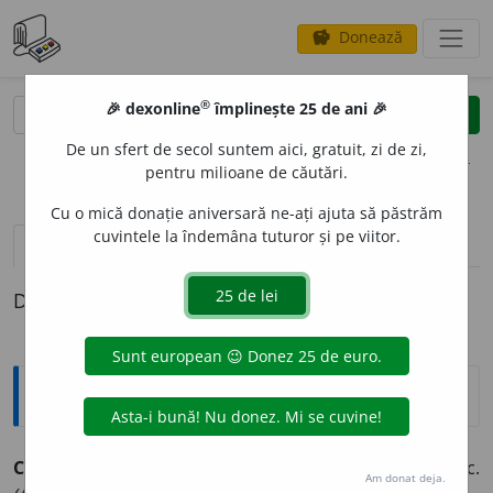
Donează
savings
®
®
🎉 dexonline
împlinește 25 de ani 🎉
caută
clear
search
De un sfert de secol suntem aici, gratuit, zi de zi,
opțiuni
pentru milioane de căutări.
Cu o mică donație aniversară ne-ați ajuta să păstrăm
cuvintele la îndemâna tuturor și pe viitor.
pronunție
(2)
volume_up
definiții (1)
Definiția cu ID-ul 177772:
Sinonime
CLERIC
A
L
adj.
(BIS.)
ecleziastic, preoțesc, (pop.) popesc.
Am donat deja.