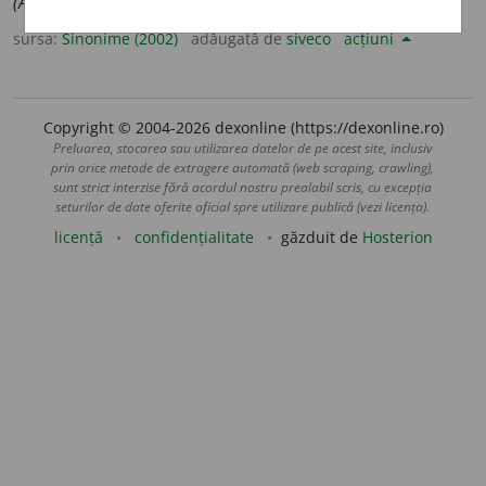
(Adunare ~.)
sursa:
Sinonime (2002)
adăugată de
siveco
acțiuni
Copyright © 2004-2026 dexonline (https://dexonline.ro)
Preluarea, stocarea sau utilizarea datelor de pe acest site, inclusiv
prin orice metode de extragere automată (web scraping, crawling),
sunt strict interzise fără acordul nostru prealabil scris, cu excepția
seturilor de date oferite oficial spre utilizare publică (vezi licența).
licență
confidențialitate
găzduit de
Hosterion