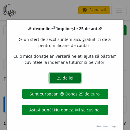
Donează
savings
®
®
🎉 dexonline
împlinește 25 de ani 🎉
caută
clear
search
De un sfert de secol suntem aici, gratuit, zi de zi,
opțiuni
pentru milioane de căutări.
Cu o mică donație aniversară ne-ați ajuta să păstrăm
cuvintele la îndemâna tuturor și pe viitor.
pronunție
(50)
volume_up
definiții (1)
Definiția cu ID-ul 177691:
Sinonime
CLAS
A
vb.
1.
v.
aranja.
2.
a se clasifica, a se plasa, a se
Am donat deja.