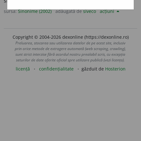
situa.
(S-a ~ al șaptelea la concurs.)
sursa:
Sinonime (2002)
adăugată de
siveco
acțiuni
Copyright © 2004-2026 dexonline (https://dexonline.ro)
Preluarea, stocarea sau utilizarea datelor de pe acest site, inclusiv
prin orice metode de extragere automată (web scraping, crawling),
sunt strict interzise fără acordul nostru prealabil scris, cu excepția
seturilor de date oferite oficial spre utilizare publică (vezi licența).
licență
confidențialitate
găzduit de
Hosterion