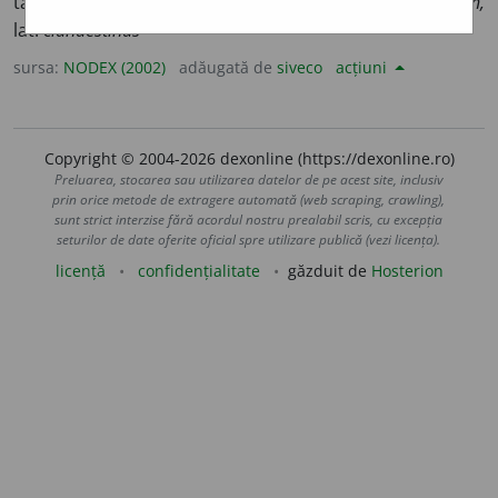
taină; ilegal; conspirativ.
Organizație ~ă.
/<fr.
clandestin,
lat.
clandestinus
sursa:
NODEX (2002)
adăugată de
siveco
acțiuni
Copyright © 2004-2026 dexonline (https://dexonline.ro)
Preluarea, stocarea sau utilizarea datelor de pe acest site, inclusiv
prin orice metode de extragere automată (web scraping, crawling),
sunt strict interzise fără acordul nostru prealabil scris, cu excepția
seturilor de date oferite oficial spre utilizare publică (vezi licența).
licență
confidențialitate
găzduit de
Hosterion