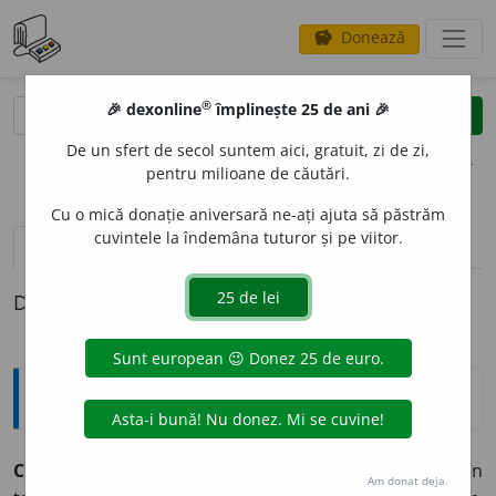
Donează
savings
®
®
🎉 dexonline
împlinește 25 de ani 🎉
caută
clear
search
De un sfert de secol suntem aici, gratuit, zi de zi,
opțiuni
pentru milioane de căutări.
Cu o mică donație aniversară ne-ați ajuta să păstrăm
cuvintele la îndemâna tuturor și pe viitor.
pronunție
(12)
volume_up
definiții (1)
Definiția cu ID-ul 328172:
Explicative DEX
CLANDEST
I
N ~ă (~i, ~e)
Care există (sau acționează) în
Am donat deja.