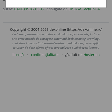
~ă; în mod ~
, pe subt ascuns, pe furiș [
fr.
].
sursa:
CADE (1926-1931)
adăugată de
Onukka
acțiuni
Copyright © 2004-2026 dexonline (https://dexonline.ro)
Preluarea, stocarea sau utilizarea datelor de pe acest site, inclusiv
prin orice metode de extragere automată (web scraping, crawling),
sunt strict interzise fără acordul nostru prealabil scris, cu excepția
seturilor de date oferite oficial spre utilizare publică (vezi licența).
licență
confidențialitate
găzduit de
Hosterion