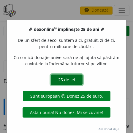
Donează
savings
®
®
🎉 dexonline
împlinește 25 de ani 🎉
caută
clear
search
De un sfert de secol suntem aici, gratuit, zi de zi,
opțiuni
pentru milioane de căutări.
Cu o mică donație aniversară ne-ați ajuta să păstrăm
cuvintele la îndemâna tuturor și pe viitor.
pronunție
(12)
volume_up
definiții (1)
Definiția cu ID-ul 1361055:
Explicative DEX
*
CLANDEST
I
N
adj.
Secret și împotriva legilor:
adunare
Am donat deja.