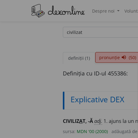
Despre noi
Volunt
®
pronunție
(50)
volume_up
definiții (1)
Definiția cu ID-ul 455386:
Explicative DEX
CIVILIZ
A
T, -Ă
adj.
1. ajuns la un n
sursa:
MDN '00 (2000)
adăugată d