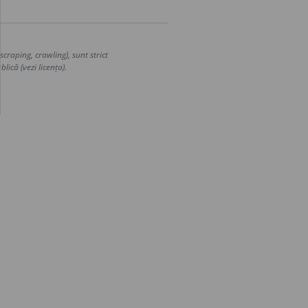
craping, crawling), sunt strict
lică (vezi licența).