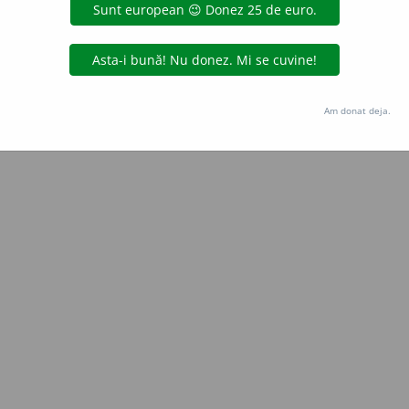
Copyright © 2004-2026 dexonline (https://dexonline.ro)
area datelor de pe acest site, inclusiv prin orice metode de extragere automată (web s
dul nostru prealabil scris, cu excepția seturilor de date oferite oficial spre utilizare pub
Am donat deja.
licență
confidențialitate
găzduit de
Hosterion