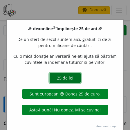
Donează
savings
®
®
🎉 dexonline
împlinește 25 de ani 🎉
caută
clear
search
De un sfert de secol suntem aici, gratuit, zi de zi,
opțiuni
pentru milioane de căutări.
Cu o mică donație aniversară ne-ați ajuta să păstrăm
cuvintele la îndemâna tuturor și pe viitor.
definiții (1)
Definiția cu ID-ul 908079:
Explicative DEX
CIUNT
I
,
ciuntesc,
vb.
IV.
Tranz.
1.
(Cu privire la o parte
Am donat deja.