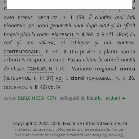
a corpului) A tăia, a amputa; (cu privire la oameni) a
mutila, a schilodi.
Alexandru-vodă... ciuntea și seca pe care
NEGRUZZI, S.
avea prepus.
I 158.
Îi ciuntiră mai întîi
picioarele, pe urmă genunchii unul după altul și în sfîrșit
BĂLCESCU, O.
brațele pînă la coate.
II 265. ◊
Refl.
(Rar)
Eu
cad și mă stîlcesc, Și șchiopez și mă ciuntesc.
CONTEMPORANUL
, III 731.
2.
(Cu privire la plante sau la
arbori) A despuia; a rupe.
Păsări cîntau în arborii ciuntiți
CAMILAR, N.
de obuze.
I 70. – Variante: (regional)
ciont
a
RETEGANUL, P.
CARAGIALE, N. F.
(
III 37)
vb.
I,
ciont
i
(
26,
ODOBESCU, S.
III 46)
vb.
IV.
sursa:
DLRLC (1955-1957)
adăugată de
blaurb.
acțiuni
Copyright © 2004-2026 dexonline (https://dexonline.ro)
Preluarea, stocarea sau utilizarea datelor de pe acest site, inclusiv
prin orice metode de extragere automată (web scraping, crawling),