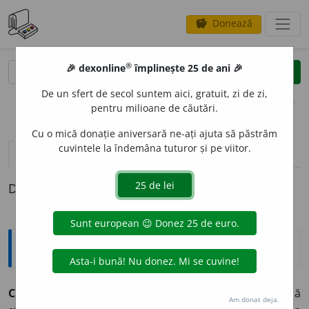
Donează
savings
®
®
🎉 dexonline
împlinește 25 de ani 🎉
caută
clear
search
De un sfert de secol suntem aici, gratuit, zi de zi,
opțiuni
pentru milioane de căutări.
Cu o mică donație aniversară ne-ați ajuta să păstrăm
cuvintele la îndemâna tuturor și pe viitor.
pronunție
(1)
volume_up
definiții (1)
Definiția cu ID-ul 44113:
Explicative DEX
C
I
RUS
s. m.
Tip de nori rarefiați și izolați, de culoare albă
Am donat deja.