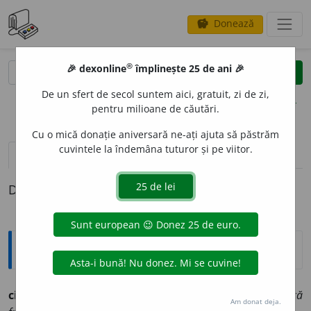
Donează
savings
®
®
🎉 dexonline
împlinește 25 de ani 🎉
caută
clear
search
De un sfert de secol suntem aici, gratuit, zi de zi,
opțiuni
pentru milioane de căutări.
Cu o mică donație aniversară ne-ați ajuta să păstrăm
cuvintele la îndemâna tuturor și pe viitor.
pronunție
(50)
volume_up
definiții (1)
Definiția cu ID-ul 791360:
Explicative DEX
cipru
m. chiparos (poetic):
cu cipru verde ’ncinge antică
Am donat deja.