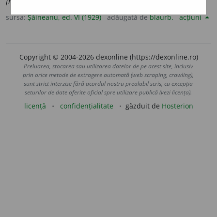
fruntea ta
EM.
sursa:
Șăineanu, ed. VI (1929)
adăugată de
blaurb.
acțiuni
Copyright © 2004-2026 dexonline (https://dexonline.ro)
Preluarea, stocarea sau utilizarea datelor de pe acest site, inclusiv
prin orice metode de extragere automată (web scraping, crawling),
sunt strict interzise fără acordul nostru prealabil scris, cu excepția
seturilor de date oferite oficial spre utilizare publică (vezi licența).
licență
confidențialitate
găzduit de
Hosterion