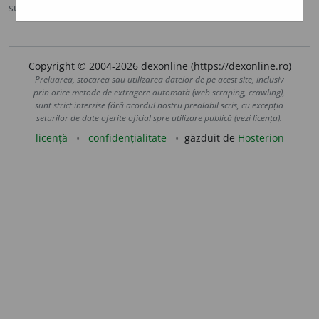
sursa:
MDA2 (2010)
adăugată de
blaurb.
acțiuni
Copyright © 2004-2026 dexonline (https://dexonline.ro)
Preluarea, stocarea sau utilizarea datelor de pe acest site, inclusiv
prin orice metode de extragere automată (web scraping, crawling),
sunt strict interzise fără acordul nostru prealabil scris, cu excepția
seturilor de date oferite oficial spre utilizare publică (vezi licența).
licență
confidențialitate
găzduit de
Hosterion