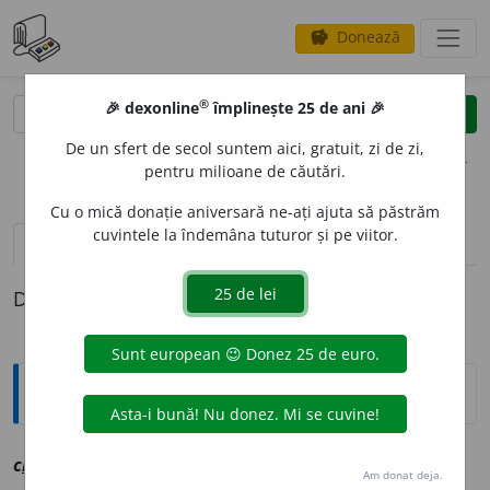
Donează
savings
®
®
🎉 dexonline
împlinește 25 de ani 🎉
caută
clear
search
De un sfert de secol suntem aici, gratuit, zi de zi,
opțiuni
pentru milioane de căutări.
Cu o mică donație aniversară ne-ați ajuta să păstrăm
cuvintele la îndemâna tuturor și pe viitor.
pronunție
(50)
volume_up
definiții (1)
Definiția cu ID-ul 1065068:
Explicative DEX
2
c
i
pru
sn
vz
ciopor
Am donat deja.