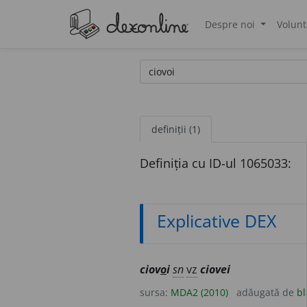
Despre noi
Volunt
®
definiții (1)
Definiția cu ID-ul 1065033:
Explicative DEX
ciov
o
i
sn
vz
ciovei
sursa:
MDA2 (2010)
adăugată de
bl