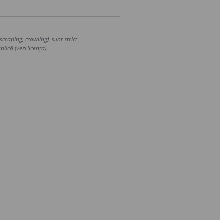
craping, crawling), sunt strict
lică (vezi licența).