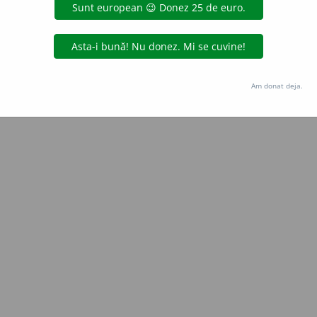
Copyright © 2004-2026 dexonline (https://dexonline.ro)
area datelor de pe acest site, inclusiv prin orice metode de extragere automată (web s
dul nostru prealabil scris, cu excepția seturilor de date oferite oficial spre utilizare pub
Am donat deja.
licență
confidențialitate
găzduit de
Hosterion