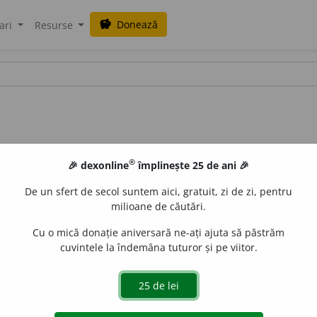
Donează
savings
ari
Resurse
®
🎉 dexonline
împlinește 25 de ani 🎉
De un sfert de secol suntem aici, gratuit, zi de zi, pentru
milioane de căutări.
Cu o mică donație aniversară ne-ați ajuta să păstrăm
cuvintele la îndemâna tuturor și pe viitor.
aurb.
acțiuni