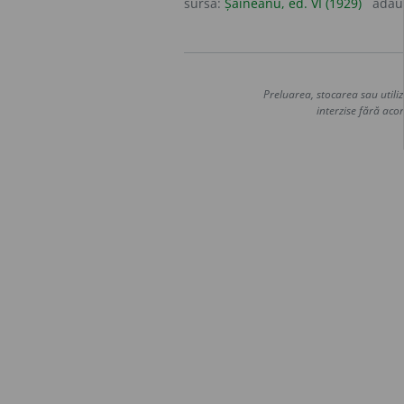
sursa:
Șăineanu, ed. VI (1929)
adău
Preluarea, stocarea sau utiliz
interzise fără acor