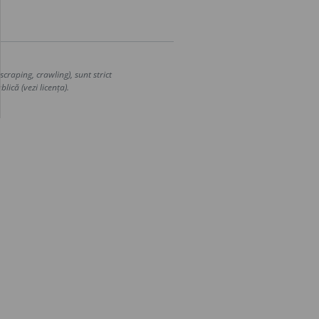
craping, crawling), sunt strict
lică (vezi licența).