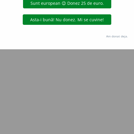
gată de
blaurb.
acțiuni
Copyright © 2004-2026 dexonline (https://dexonline.ro)
area datelor de pe acest site, inclusiv prin orice metode de extragere automată (web s
Am donat deja.
dul nostru prealabil scris, cu excepția seturilor de date oferite oficial spre utilizare pub
licență
confidențialitate
găzduit de
Hosterion