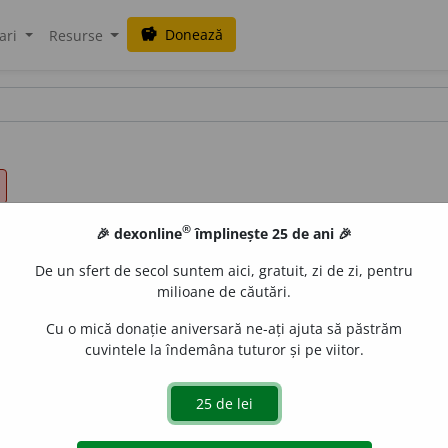
Donează
savings
ari
Resurse
®
🎉 dexonline
împlinește 25 de ani 🎉
De un sfert de secol suntem aici, gratuit, zi de zi, pentru
milioane de căutări.
Cu o mică donație aniversară ne-ați ajuta să păstrăm
cuvintele la îndemâna tuturor și pe viitor.
t a proiecta pe o suprafață albă vederi pline de viață:
ci
 luminoase.