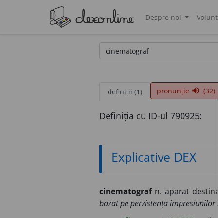
Despre noi
Volunt
®
pronunție
(32)
volume_up
definiții (1)
Definiția cu ID-ul 790925:
Explicative DEX
cinematograf
n. aparat destina
bazat pe perzistența impresiunilor