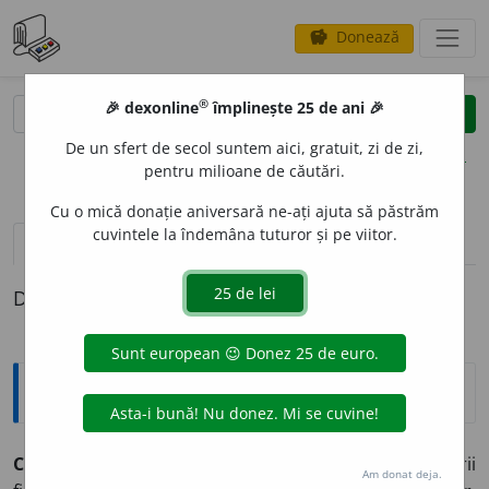
Donează
savings
®
®
🎉 dexonline
împlinește 25 de ani 🎉
caută
clear
search
De un sfert de secol suntem aici, gratuit, zi de zi,
opțiuni
pentru milioane de căutări.
Cu o mică donație aniversară ne-ați ajuta să păstrăm
cuvintele la îndemâna tuturor și pe viitor.
pronunție
(32)
volume_up
definiții (1)
Definiția cu ID-ul 455114:
Explicative DEX
CINEMATOGR
A
F
s. n.
1. local destinat proiectării
Am donat deja.