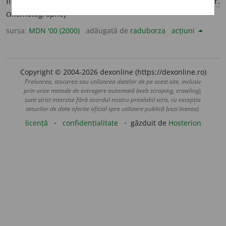
filmelor pentru public; cinema. 2. cinematografie. (<
fr.
cinématographe
)
sursa:
MDN '00 (2000)
adăugată de
raduborza
acțiuni
Copyright © 2004-2026 dexonline (https://dexonline.ro)
Preluarea, stocarea sau utilizarea datelor de pe acest site, inclusiv
prin orice metode de extragere automată (web scraping, crawling),
sunt strict interzise fără acordul nostru prealabil scris, cu excepția
seturilor de date oferite oficial spre utilizare publică (vezi licența).
licență
confidențialitate
găzduit de
Hosterion