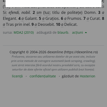
chiligh
i
u, ~bi, ~lingh
i
u, țeleb
i
a
/
Pl:
~
i
i
/
E:
tc
çelebi
]
(
Tcî
)
1
sm
Titlu dat (mai ales europenilor) de către turci
Si:
efendi, nobil.
2
sm
(
Iuz
; titlu de politețe) Domn.
3
a
Elegant.
4
a
Galant.
5
a
Grațios.
6
a
Frumos.
7
a
Curat.
8
a
Tras prin inel.
9
a
Deosebit.
10
a
Delicat.
sursa:
MDA2 (2010)
adăugată de
blaurb.
acțiuni
Copyright © 2004-2026 dexonline (https://dexonline.ro)
Preluarea, stocarea sau utilizarea datelor de pe acest site, inclusiv
prin orice metode de extragere automată (web scraping, crawling),
sunt strict interzise fără acordul nostru prealabil scris, cu excepția
seturilor de date oferite oficial spre utilizare publică (vezi licența).
licență
confidențialitate
găzduit de
Hosterion