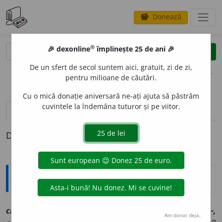
Donează
savings
®
®
🎉 dexonline
împlinește 25 de ani 🎉
caută
clear
search
De un sfert de secol suntem aici, gratuit, zi de zi,
opțiuni
pentru milioane de căutări.
Cu o mică donație aniversară ne-ați ajuta să păstrăm
cuvintele la îndemâna tuturor și pe viitor.
pronunție
(1)
volume_up
definiții (1)
Definiția cu ID-ul 1062400:
Explicative DEX
cilib
i
u, ~
i
e
[
At:
M. COSTIN,
ap.
LET. I, 8/27 /
V:
celeb~,
Am donat deja.