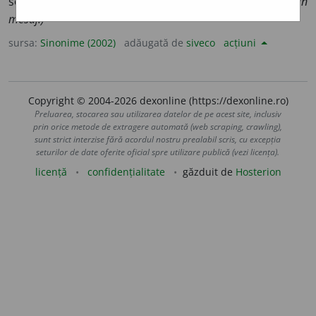
se ridica.
(Câștigul se ~ la...)
3.
a coda.
(A ~ un text, un
mesaj.)
sursa:
Sinonime (2002)
adăugată de
siveco
acțiuni
Copyright © 2004-2026 dexonline (https://dexonline.ro)
Preluarea, stocarea sau utilizarea datelor de pe acest site, inclusiv
prin orice metode de extragere automată (web scraping, crawling),
sunt strict interzise fără acordul nostru prealabil scris, cu excepția
seturilor de date oferite oficial spre utilizare publică (vezi licența).
licență
confidențialitate
găzduit de
Hosterion